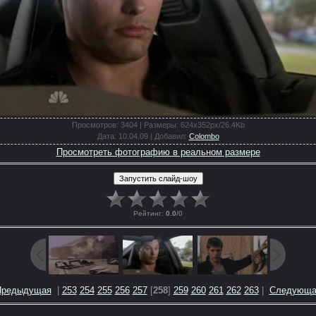
Просмотров
: 3404 |
Размеры
: 624x352px/26.4Kb
Дата
: 10.04.09 |
Добавил
:
Colombo
Просмотреть фотографию в реальном размере
Рейтинг
:
0.0
/
0
Предыдущая
|
253
254
255
256
257
[
258
]
259
260
261
262
263
|
Следующа