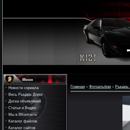
Меню
Главная
»
Фотоальбом
»
Рыцарь 
Новости сериала
Весь Рыцарь Дорог
Доска объявлений
Статьи и Видео
Мы в ВКонтакте
Каталог файлов
Каталог сайтов