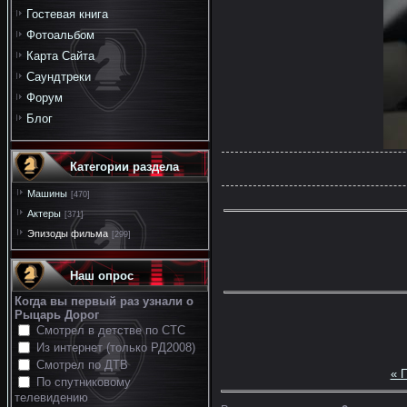
Гостевая книга
Фотоальбом
Карта Сайта
Саундтреки
Форум
Блог
Категории раздела
Машины
[470]
Актеры
[371]
Эпизоды фильма
[299]
Наш опрос
Когда вы первый раз узнали о
Рыцарь Дорог
Смотрел в детстве по СТС
Из интернет (только РД2008)
Смотрел по ДТВ
« 
По спутниковому
телевидению