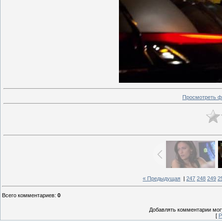
Просмотреть ф
« Предыдущая
|
247
248
249
2
Всего комментариев
:
0
Добавлять комментарии могу
[
Р