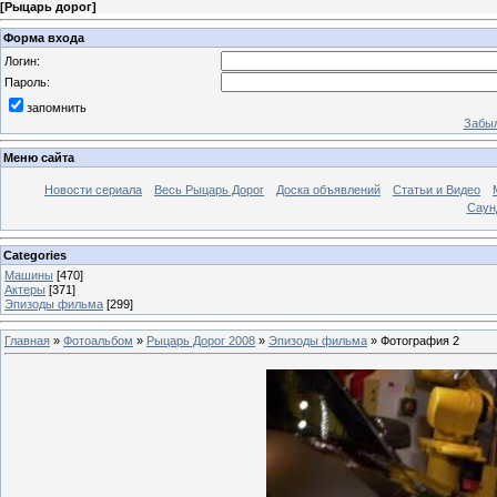
[
Рыцарь дорог
]
Форма входа
Логин:
Пароль:
запомнить
Забыл
Меню сайта
Новости сериала
Весь Рыцарь Дорог
Доска объявлений
Статьи и Видео
Саун
Categories
Машины
[470]
Актеры
[371]
Эпизоды фильма
[299]
Главная
»
Фотоальбом
»
Рыцарь Дорог 2008
»
Эпизоды фильма
» Фотография 2