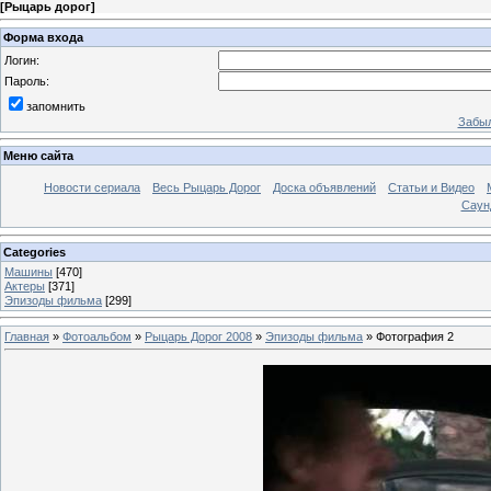
[
Рыцарь дорог
]
Форма входа
Логин:
Пароль:
запомнить
Забыл
Меню сайта
Новости сериала
Весь Рыцарь Дорог
Доска объявлений
Статьи и Видео
Саун
Categories
Машины
[470]
Актеры
[371]
Эпизоды фильма
[299]
Главная
»
Фотоальбом
»
Рыцарь Дорог 2008
»
Эпизоды фильма
» Фотография 2