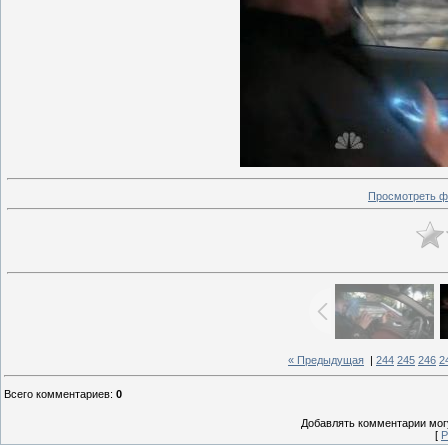
Просмотреть ф
« Предыдущая
|
244
245
246
2
Всего комментариев
:
0
Добавлять комментарии могу
[
Р