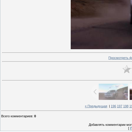
Просмотреть ф
« Предыдущая
|
196
197
198
1
Всего комментариев
:
0
Добавлять комментарии могу
[
Р