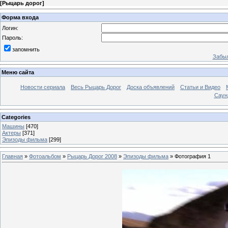
[
Рыцарь дорог
]
Форма входа
Логин:
Пароль:
запомнить
Забыл
Меню сайта
Новости сериала
Весь Рыцарь Дорог
Доска объявлений
Статьи и Видео
Саун
Categories
Машины
[470]
Актеры
[371]
Эпизоды фильма
[299]
Главная
»
Фотоальбом
»
Рыцарь Дорог 2008
»
Эпизоды фильма
» Фотография 1