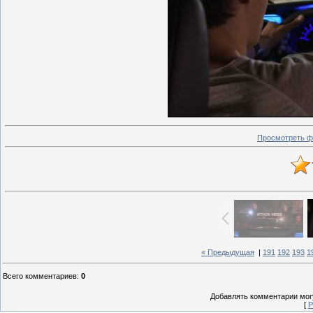
Просмотреть ф
« Предыдущая
|
191
192
193
1
Всего комментариев
:
0
Добавлять комментарии могу
[
Р