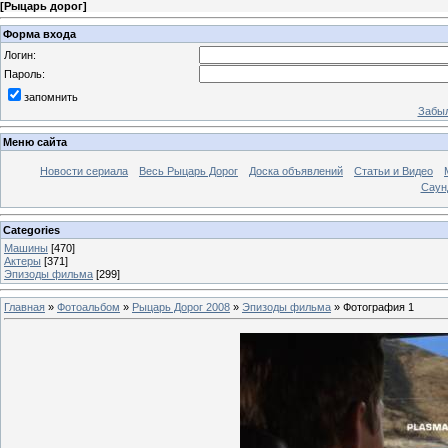
[
Рыцарь дорог
]
Форма входа
Логин:
Пароль:
запомнить
Забыл
Меню сайта
Новости сериала
Весь Рыцарь Дорог
Доска объявлений
Статьи и Видео
Саун
Categories
Машины
[470]
Актеры
[371]
Эпизоды фильма
[299]
Главная
»
Фотоальбом
»
Рыцарь Дорог 2008
»
Эпизоды фильма
» Фотография 1