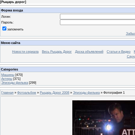
[
Рыцарь дорог
]
Форма входа
Логин:
Пароль:
запомнить
Забыл
Меню сайта
Новости сериала
Весь Рыцарь Дорог
Доска объявлений
Статьи и Видео
Саун
Categories
Машины
[470]
Актеры
[371]
Эпизоды фильма
[299]
Главная
»
Фотоальбом
»
Рыцарь Дорог 2008
»
Эпизоды фильма
» Фотография 1