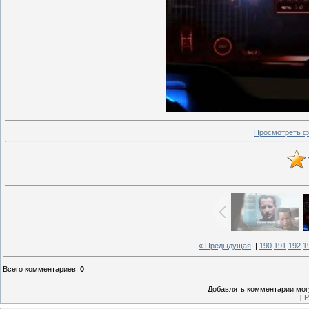
Просмотреть ф
« Предыдущая
|
190
191
192
1
Всего комментариев
:
0
Добавлять комментарии могу
[
Р