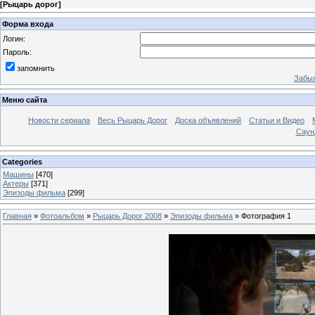
[
Рыцарь дорог
]
Форма входа
Логин:
Пароль:
запомнить
Забыл
Меню сайта
Новости сериала
Весь Рыцарь Дорог
Доска объявлений
Статьи и Видео
Саун
Categories
Машины
[470]
Актеры
[371]
Эпизоды фильма
[299]
Главная
»
Фотоальбом
»
Рыцарь Дорог 2008
»
Эпизоды фильма
» Фотография 1