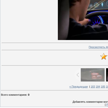
Просмотреть ф
« Предыдущая
|
183
184
185
1
Всего комментариев
:
0
Добавлять комментарии могу
[
Р