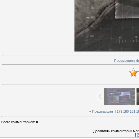
Просмотреть ф
« Предыдущая
|
179
180
181
1
Всего комментариев
:
0
Добавлять комментарии могу
[
Р