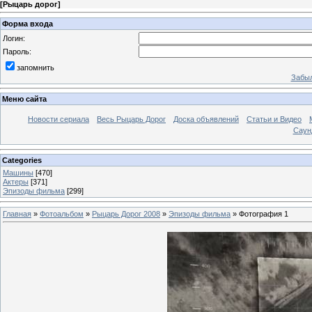
[
Рыцарь дорог
]
Форма входа
Логин:
Пароль:
запомнить
Забыл
Меню сайта
Новости сериала
Весь Рыцарь Дорог
Доска объявлений
Статьи и Видео
Саун
Categories
Машины
[470]
Актеры
[371]
Эпизоды фильма
[299]
Главная
»
Фотоальбом
»
Рыцарь Дорог 2008
»
Эпизоды фильма
» Фотография 1