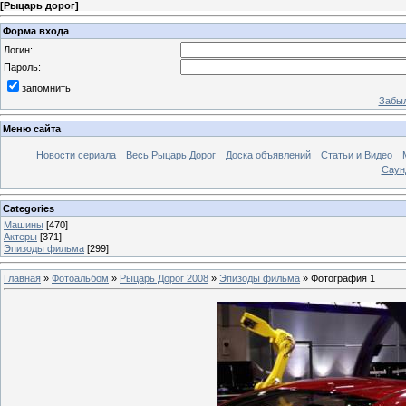
[
Рыцарь дорог
]
Форма входа
Логин:
Пароль:
запомнить
Забыл
Меню сайта
Новости сериала
Весь Рыцарь Дорог
Доска объявлений
Статьи и Видео
Саун
Categories
Машины
[470]
Актеры
[371]
Эпизоды фильма
[299]
Главная
»
Фотоальбом
»
Рыцарь Дорог 2008
»
Эпизоды фильма
» Фотография 1