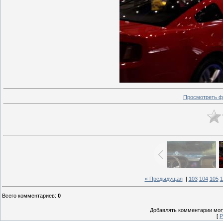
Просмотреть ф
« Предыдущая
|
103
104
105
1
Всего комментариев
:
0
Добавлять комментарии могу
[
Р