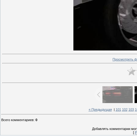
Просмотреть ф
« Предыдущая
|
101
102
103
1
Всего комментариев
:
0
Добавлять комментарии могу
[
Р