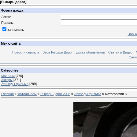
[
Рыцарь дорог
]
Форма входа
Логин:
Пароль:
запомнить
Забыл
Меню сайта
Новости сериала
Весь Рыцарь Дорог
Доска объявлений
Статьи и Видео
Саун
Categories
Машины
[470]
Актеры
[371]
Эпизоды фильма
[299]
Главная
»
Фотоальбом
»
Рыцарь Дорог 2008
»
Эпизоды фильма
» Фотография 3