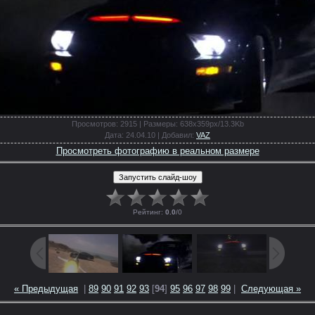
Просмотров
: 2915 |
Размеры
: 638x359px/13.3Kb
Дата
: 24.04.10 |
Добавил
:
VAZ
Просмотреть фотографию в реальном размере
Рейтинг
:
0.0
/
0
« Предыдущая
|
89
90
91
92
93
[
94
]
95
96
97
98
99
|
Следующая »