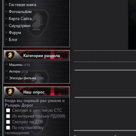
Гостевая книга
Фотоальбом
Карта Сайта
Саундтреки
Форум
Блог
Категории раздела
Машины
[470]
Актеры
[371]
Эпизоды фильма
[299]
Наш опрос
Когда вы первый раз узнали о
Рыцарь Дорог
Смотрел в детстве по СТС
Из интернет (только РД2008)
Смотрел по ДТВ
По спутниковому
телевидению