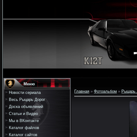
Меню
Главная
»
Фотоальбом
»
Рыцарь 
Новости сериала
Весь Рыцарь Дорог
Доска объявлений
Статьи и Видео
Мы в ВКонтакте
Каталог файлов
Каталог сайтов