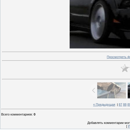
Просмотреть ф
« Предыдущая
|
87
88
8
Всего комментариев
:
0
Добавлять комментарии могу
[
Р