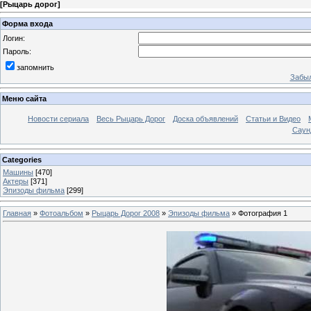
[
Рыцарь дорог
]
Форма входа
Логин:
Пароль:
запомнить
Забыл
Меню сайта
Новости сериала
Весь Рыцарь Дорог
Доска объявлений
Статьи и Видео
Саун
Categories
Машины
[470]
Актеры
[371]
Эпизоды фильма
[299]
Главная
»
Фотоальбом
»
Рыцарь Дорог 2008
»
Эпизоды фильма
» Фотография 1