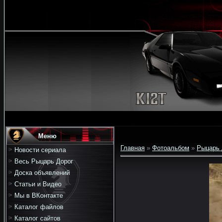
Меню
Главная
»
Фотоальбом
»
Рыцарь 
Новости сериала
Весь Рыцарь Дорог
Доска объявлений
Статьи и Видео
Мы в ВКонтакте
Каталог файлов
Каталог сайтов