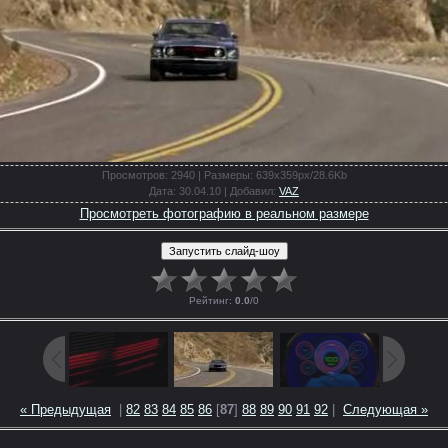
Просмотров
: 2940 |
Размеры
: 639x359px/28.6Kb
Дата
: 30.04.10 |
Добавил
:
VAZ
Просмотреть фотографию в реальном размере
Рейтинг
:
0.0
/
0
« Предыдущая
|
82
83
84
85
86
[
87
]
88
89
90
91
92
|
Следующая »