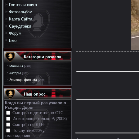
Гостевая книга
Фотоальбом
Карта Сайта
Саундтреки
Форум
Блог
Категории раздела
Машины
[470]
Актеры
[371]
Эпизоды фильма
[299]
Наш опрос
Когда вы первый раз узнали о
Рыцарь Дорог
Смотрел в детстве по СТС
Из интернет (только РД2008)
Смотрел по ДТВ
По спутниковому
телевидению