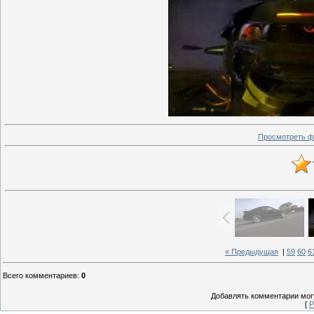
Просмотреть ф
« Предыдущая
|
59
60
6
Всего комментариев
:
0
Добавлять комментарии могу
[
Р