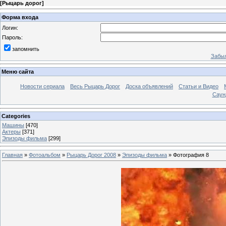
[
Рыцарь дорог
]
Форма входа
Логин:
Пароль:
запомнить
Забыл
Меню сайта
Новости сериала
Весь Рыцарь Дорог
Доска объявлений
Статьи и Видео
Саун
Categories
Машины
[470]
Актеры
[371]
Эпизоды фильма
[299]
Главная
»
Фотоальбом
»
Рыцарь Дорог 2008
»
Эпизоды фильма
» Фотография 8