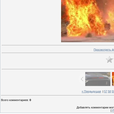
Просмотреть ф
« Предыдущая
|
57
58
5
Всего комментариев
:
0
Добавлять комментарии могу
[
Р