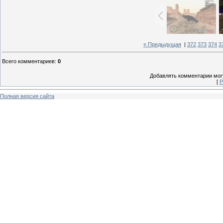
« Предыдущая
|
372
373
374
3
Всего комментариев
:
0
Добавлять комментарии могу
[
Р
Полная версия сайта