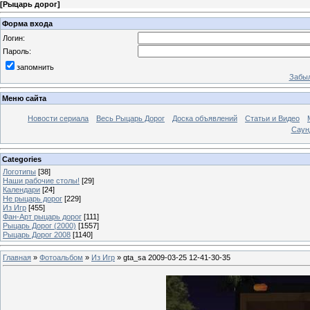
[
Рыцарь дорог
]
Форма входа
Логин:
Пароль:
запомнить
Забыл
Меню сайта
Новости сериала
Весь Рыцарь Дорог
Доска объявлений
Статьи и Видео
Саун
Categories
Логотипы
[38]
Наши рабочие столы!
[29]
Календари
[24]
Не рыцарь дорог
[229]
Из Игр
[455]
Фан-Арт рыцарь дорог
[111]
Рыцарь Дорог (2000)
[1557]
Рыцарь Дорог 2008
[1140]
Главная
»
Фотоальбом
»
Из Игр
» gta_sa 2009-03-25 12-41-30-35