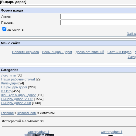
[
Рыцарь дорог
]
Форма входа
Логин:
Пароль:
запомнить
Забыл
Меню сайта
Новости сериала
Весь Рыцарь Дорог
Доска объявлений
Статьи и Видео
Саун
Categories
Логотипы
[38]
Наши рабочие столы!
[29]
Календари
[24]
Не рыцарь дорог
[229]
Из Игр
[455]
Фан-Арт рыцарь дорог
[111]
Рыцарь Дорог (2000)
[1557]
Рыцарь Дорог 2008
[1140]
Главная
»
Фотоальбом
» Логотипы
Фотографий в альбоме
:
38
Фотография 1
Фотография 1