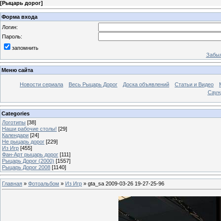
[
Рыцарь дорог
]
Форма входа
Логин:
Пароль:
запомнить
Забыл
Меню сайта
Новости сериала
Весь Рыцарь Дорог
Доска объявлений
Статьи и Видео
Саун
Categories
Логотипы
[38]
Наши рабочие столы!
[29]
Календари
[24]
Не рыцарь дорог
[229]
Из Игр
[455]
Фан-Арт рыцарь дорог
[111]
Рыцарь Дорог (2000)
[1557]
Рыцарь Дорог 2008
[1140]
Главная
»
Фотоальбом
»
Из Игр
» gta_sa 2009-03-26 19-27-25-96