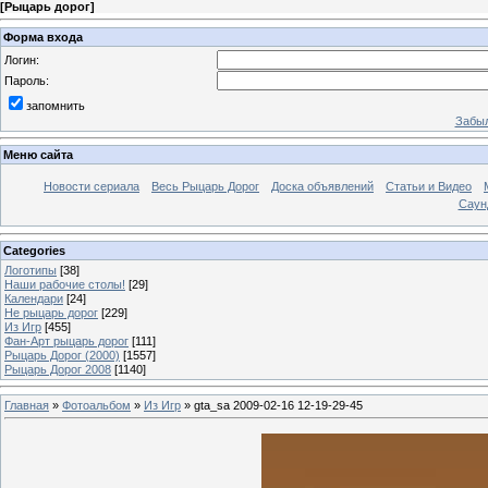
[
Рыцарь дорог
]
Форма входа
Логин:
Пароль:
запомнить
Забыл
Меню сайта
Новости сериала
Весь Рыцарь Дорог
Доска объявлений
Статьи и Видео
Саун
Categories
Логотипы
[38]
Наши рабочие столы!
[29]
Календари
[24]
Не рыцарь дорог
[229]
Из Игр
[455]
Фан-Арт рыцарь дорог
[111]
Рыцарь Дорог (2000)
[1557]
Рыцарь Дорог 2008
[1140]
Главная
»
Фотоальбом
»
Из Игр
» gta_sa 2009-02-16 12-19-29-45