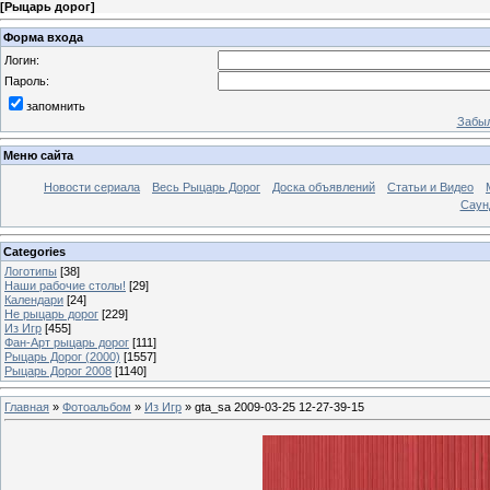
[
Рыцарь дорог
]
Форма входа
Логин:
Пароль:
запомнить
Забыл
Меню сайта
Новости сериала
Весь Рыцарь Дорог
Доска объявлений
Статьи и Видео
Саун
Categories
Логотипы
[38]
Наши рабочие столы!
[29]
Календари
[24]
Не рыцарь дорог
[229]
Из Игр
[455]
Фан-Арт рыцарь дорог
[111]
Рыцарь Дорог (2000)
[1557]
Рыцарь Дорог 2008
[1140]
Главная
»
Фотоальбом
»
Из Игр
» gta_sa 2009-03-25 12-27-39-15