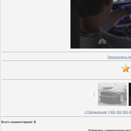
Просмотреть ф
« Предыдущая
|
401
402
403
4
Всего комментариев
:
0
Добавлять комментарии могу