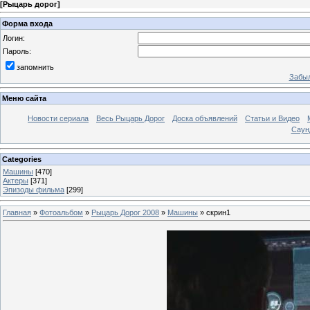
[
Рыцарь дорог
]
Форма входа
Логин:
Пароль:
запомнить
Забыл
Меню сайта
Новости сериала
Весь Рыцарь Дорог
Доска объявлений
Статьи и Видео
Саун
Categories
Машины
[470]
Актеры
[371]
Эпизоды фильма
[299]
Главная
»
Фотоальбом
»
Рыцарь Дорог 2008
»
Машины
» скрин1