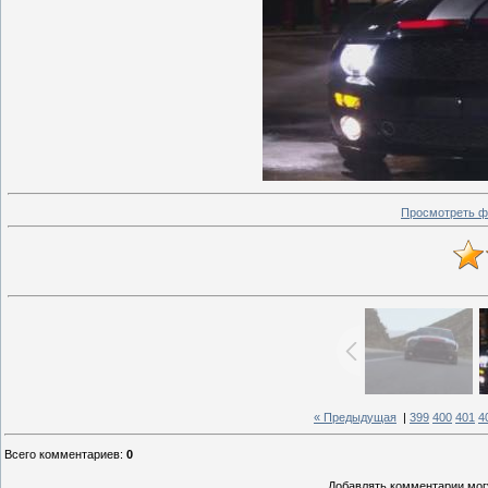
Просмотреть ф
« Предыдущая
|
399
400
401
4
Всего комментариев
:
0
Добавлять комментарии могу