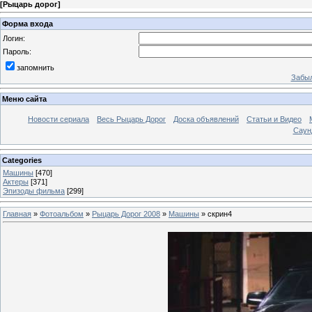
[
Рыцарь дорог
]
Форма входа
Логин:
Пароль:
запомнить
Забыл
Меню сайта
Новости сериала
Весь Рыцарь Дорог
Доска объявлений
Статьи и Видео
Саун
Categories
Машины
[470]
Актеры
[371]
Эпизоды фильма
[299]
Главная
»
Фотоальбом
»
Рыцарь Дорог 2008
»
Машины
» скрин4