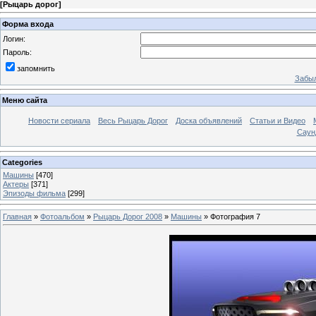
[
Рыцарь дорог
]
Форма входа
Логин:
Пароль:
запомнить
Забыл
Меню сайта
Новости сериала
Весь Рыцарь Дорог
Доска объявлений
Статьи и Видео
Саун
Categories
Машины
[470]
Актеры
[371]
Эпизоды фильма
[299]
Главная
»
Фотоальбом
»
Рыцарь Дорог 2008
»
Машины
» Фотография 7