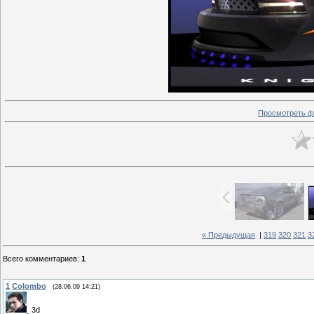
Просмотреть ф
« Предыдущая
|
319
320
321
3
Всего комментариев
:
1
1
Colombo
(28.06.09 14:21)
3d