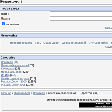
[
Рыцарь дорог
]
Форма входа
Логин:
Пароль:
запомнить
Забыл
Меню сайта
Новости сериала
Весь Рыцарь Дорог
Доска объявлений
Статьи и Видео
Саун
Categories
Логотипы
[38]
Наши рабочие столы!
[29]
Календари
[24]
Не рыцарь дорог
[229]
Из Игр
[455]
Фан-Арт рыцарь дорог
[111]
Рыцарь Дорог (2000)
[1557]
Рыцарь Дорог 2008
[1140]
Главная
»
Фотоальбом
»
Логотипы
» линеечка спасения от KR(простенькая)
[url=http://www.gopetition.com/petitions/save-knight-rid