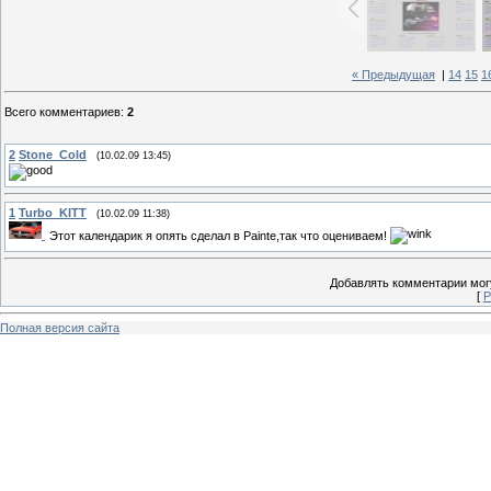
« Предыдущая
|
14
15
1
Всего комментариев
:
2
2
Stone_Cold
(10.02.09 13:45)
1
Turbo_KITT
(10.02.09 11:38)
Этот календарик я опять сделал в Paintе,так что оцениваем!
Добавлять комментарии могу
[
Р
Полная версия сайта