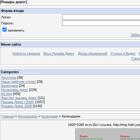
[
Рыцарь дорог
]
Форма входа
Логин:
Пароль:
запомнить
Забыл
Меню сайта
Новости сериала
Весь Рыцарь Дорог
Доска объявлений
Статьи и Видео
Саун
Categories
Логотипы
[38]
Наши рабочие столы!
[29]
Календари
[24]
Не рыцарь дорог
[229]
Из Игр
[455]
Фан-Арт рыцарь дорог
[111]
Рыцарь Дорог (2000)
[1557]
Рыцарь Дорог 2008
[1140]
Главная
»
Фотоальбом
»
Календари
» Календарик
1600*1080 есть.Вот ссылка: http://img-fotki.y