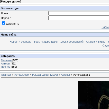
[
Рыцарь дорог
]
Форма входа
Логин:
Пароль:
запомнить
Забыл
Меню сайта
Новости сериала
Весь Рыцарь Дорог
Доска объявлений
Статьи и Видео
Саун
Categories
Машины
[587]
Актеры
[311]
Прочее
[659]
Главная
»
Фотоальбом
»
Рыцарь Дорог (2000)
»
Актеры
» Фотография 1