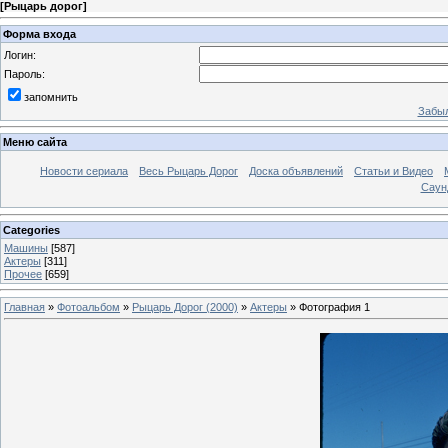
[
Рыцарь дорог
]
Форма входа
Логин:
Пароль:
запомнить
Забыл
Меню сайта
Новости сериала
Весь Рыцарь Дорог
Доска объявлений
Статьи и Видео
Саун
Categories
Машины
[587]
Актеры
[311]
Прочее
[659]
Главная
»
Фотоальбом
»
Рыцарь Дорог (2000)
»
Актеры
» Фотография 1