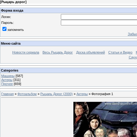
[
Рыцарь дорог
]
Форма входа
Логин:
Пароль:
запомнить
Забыл
Меню сайта
Новости сериала
Весь Рыцарь Дорог
Доска объявлений
Статьи и Видео
Саун
Categories
Машины
[587]
Актеры
[311]
Прочее
[659]
Главная
»
Фотоальбом
»
Рыцарь Дорог (2000)
»
Актеры
» Фотография 1