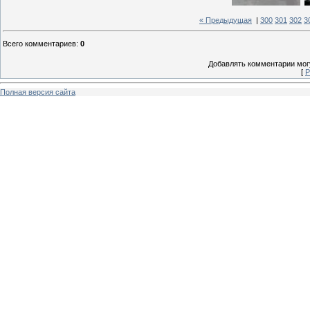
« Предыдущая
|
300
301
302
3
Всего комментариев
:
0
Добавлять комментарии могу
[
Р
Полная версия сайта