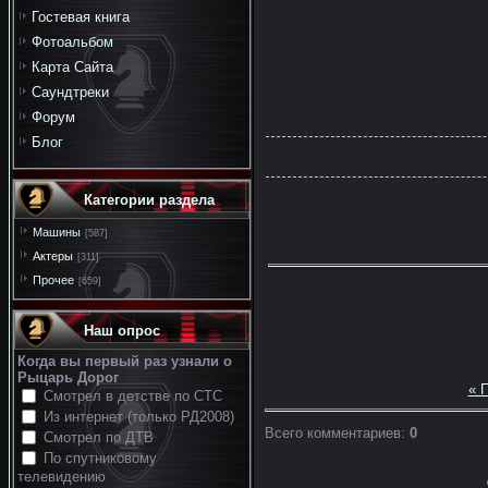
Гостевая книга
Фотоальбом
Карта Сайта
Саундтреки
Форум
Блог
Категории раздела
Машины
[587]
Актеры
[311]
Прочее
[659]
Наш опрос
Когда вы первый раз узнали о
Рыцарь Дорог
« 
Смотрел в детстве по СТС
Из интернет (только РД2008)
Всего комментариев
:
0
Смотрел по ДТВ
По спутниковому
телевидению