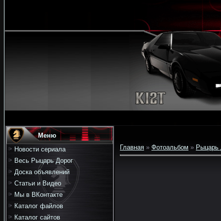
Меню
Главная
»
Фотоальбом
»
Рыцарь 
Новости сериала
Весь Рыцарь Дорог
Доска объявлений
Статьи и Видео
Мы в ВКонтакте
Каталог файлов
Каталог сайтов