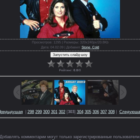
Просмотров
: 1295 |
Размеры
: 320x240px/20.8Kb
Дата
: 04.02.09 |
Добавил
:
Stone_Cold
Рейтинг
:
0.0
/
0
Предыдущая
|
298
299
300
301
302
[
303
]
304
305
306
307
308
|
Следующа
Добавлять комментарии могут только зарегистрированные пользователи