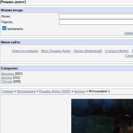
[
Рыцарь дорог
]
Форма входа
Логин:
Пароль:
запомнить
Забыл
Меню сайта
Новости сериала
Весь Рыцарь Дорог
Доска объявлений
Статьи и Видео
Саун
Categories
Машины
[587]
Актеры
[311]
Прочее
[659]
Главная
»
Фотоальбом
»
Рыцарь Дорог (2000)
»
Актеры
» Фотография 1