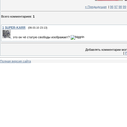
« Предыдущая
|
96
97
98
99
Всего комментариев
:
1
1
SUPER-KARR
(09.03.10 23:13)
это он чё статую свободы изображает?
Добавлять комментарии могу
[
Р
Полная версия сайта