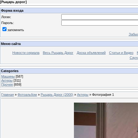
[
Рыцарь дорог
]
Форма входа
Логин:
Пароль:
запомнить
Забыл
Меню сайта
Новости сериала
Весь Рыцарь Дорог
Доска объявлений
Статьи и Видео
Саун
Categories
Машины
[587]
Актеры
[311]
Прочее
[659]
Главная
»
Фотоальбом
»
Рыцарь Дорог (2000)
»
Актеры
» Фотография 1