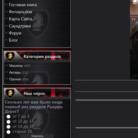
Гостевая книга
Фотоальбом
Карта Сайта
Саундтреки
Форум
Блог
Категории раздела
Машины
[587]
Актеры
[311]
Прочее
[659]
Наш опрос
Сколько лет вам было когда
первый раз увидели Рыцарь
Дорог?
от 7 до 9
от 10 до 14
от 14 до 18
старше 18