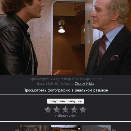
Просмотров
: 3043 |
Размеры
: 512x384px/22.1Kb
Дата
: 13.03.10 |
Добавил
:
Zhurav-Nikita
Просмотреть фотографию в реальном размере
Рейтинг
:
0.0
/
0