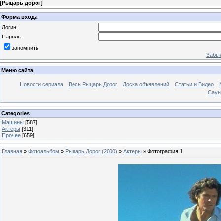
[
Рыцарь дорог
]
Форма входа
Логин:
Пароль:
запомнить
Забыл
Меню сайта
Новости сериала
Весь Рыцарь Дорог
Доска объявлений
Статьи и Видео
Саун
Categories
Машины
[587]
Актеры
[311]
Прочее
[659]
Главная
»
Фотоальбом
»
Рыцарь Дорог (2000)
»
Актеры
» Фотография 1