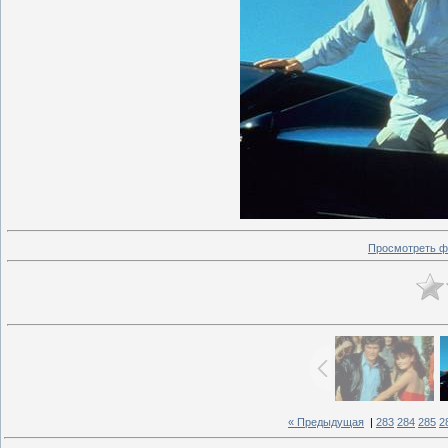
Просмотреть ф
« Предыдущая
|
283
284
285
2