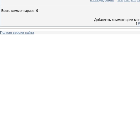
« Предыдущая
|
280
281
282
2
Всего комментариев
:
0
Добавлять комментарии могу
[
Р
Полная версия сайта