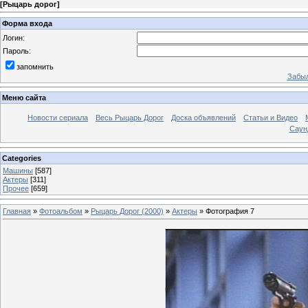
[
Рыцарь дорог
]
Форма входа
Логин:
Пароль:
запомнить
Забыл
Меню сайта
Новости сериала
Весь Рыцарь Дорог
Доска объявлений
Статьи и Видео
Саун
Categories
Машины
[587]
Актеры
[311]
Прочее
[659]
Главная
»
Фотоальбом
»
Рыцарь Дорог (2000)
»
Актеры
» Фотография 7