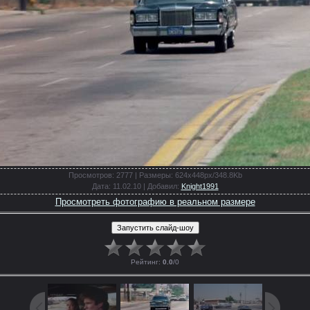
Просмотров
: 2777 |
Размеры
: 624x448px/348.8Kb
Дата
: 11.02.10 |
Добавил
:
Knight1991
Просмотреть фотографию в реальном размере
Рейтинг
:
0.0
/
0