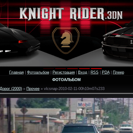
Главная
|
Фотоальбом
|
Регистрация
|
Вход
|
RSS
|
PDA
|
Плеер
ФОТОАЛЬБОМ
Дорог (2000)
»
Прочее
» vlcsnap-2010-02-11-00h10m07s233