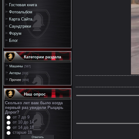
Гостевая книга
Фотоальбом
Карта Сайта
Саундтреки
Форум
Блог
Категории раздела
Машины
[587]
Актеры
[311]
Прочее
[659]
Наш опрос
Сколько лет вам было когда
первый раз увидели Рыцарь
Дорог?
от 7 до 9
от 10 до 14
от 14 до 18
старше 18