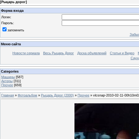
[
Рыцарь дорог
]
Форма входа
Логин:
Пароль:
запомнить
Забыл
Меню сайта
Новости сериала
Весь Рыцарь Дорог
Доска объявлений
Статьи и Видео
Саун
Categories
Машины
[587]
Актеры
[311]
Прочее
[659]
Главная
»
Фотоальбом
»
Рыцарь Дорог (2000)
»
Прочее
» vlcsnap-2010-02-11-00h10m0