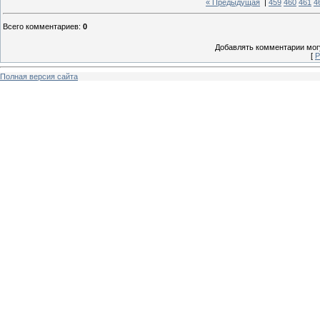
« Предыдущая
|
459
460
461
4
Всего комментариев
:
0
Добавлять комментарии могу
[
Р
Полная версия сайта