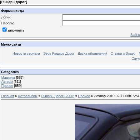
[
Рыцарь дорог
]
Форма входа
Логин:
Пароль:
запомнить
Забыл
Меню сайта
Новости сериала
Весь Рыцарь Дорог
Доска объявлений
Статьи и Видео
Саун
Categories
Машины
[587]
Актеры
[311]
Прочее
[659]
Главная
»
Фотоальбом
»
Рыцарь Дорог (2000)
»
Прочее
» vlcsnap-2010-02-11-00h15m4