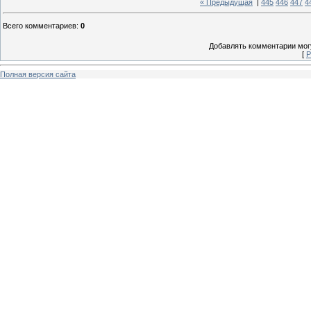
« Предыдущая
|
445
446
447
4
Всего комментариев
:
0
Добавлять комментарии могу
[
Р
Полная версия сайта