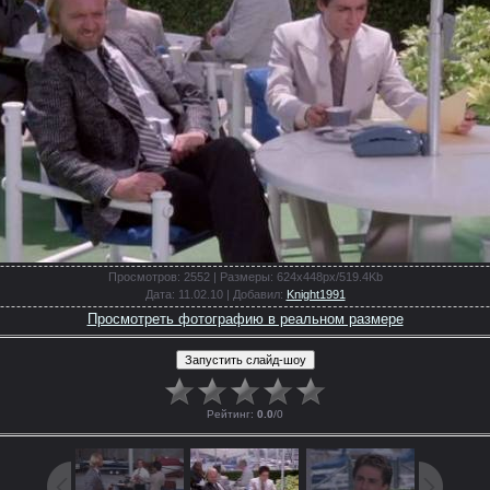
Просмотров
: 2552 |
Размеры
: 624x448px/519.4Kb
Дата
: 11.02.10 |
Добавил
:
Knight1991
Просмотреть фотографию в реальном размере
Рейтинг
:
0.0
/
0