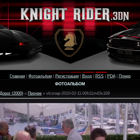
Главная
|
Фотоальбом
|
Регистрация
|
Вход
|
RSS
|
PDA
|
Плеер
ФОТОАЛЬБОМ
Дорог (2000)
»
Прочее
» vlcsnap-2010-02-11-00h11m43s169