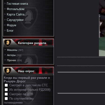
Гостевая книга
Фотоальбом
Карта Сайта
Саундтреки
Форум
Блог
Категории раздела
Машины
[587]
Актеры
[311]
Прочее
[659]
Наш опрос
Когда вы первый раз узнали о
Рыцарь Дорог
Смотрел в детстве по СТС
Из интернет (только РД2008)
Смотрел по ДТВ
По спутниковому
телевидению