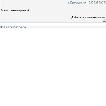
« Предыдущая
|
296
297
298
2
Всего комментариев
:
0
Добавлять комментарии могу
[
Р
Полная версия сайта