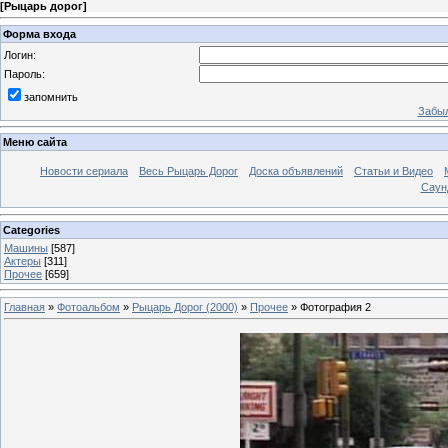
[
Рыцарь дорог
]
Форма входа
Логин:
Пароль:
запомнить
Забыл
Меню сайта
Новости сериала
Весь Рыцарь Дорог
Доска объявлений
Статьи и Видео
Саун
Categories
Машины
[587]
Актеры
[311]
Прочее
[659]
Главная
»
Фотоальбом
»
Рыцарь Дорог (2000)
»
Прочее
» Фотография 2