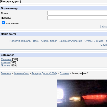
[
Рыцарь дорог
]
Форма входа
Логин:
Пароль:
запомнить
Забыл
Меню сайта
Новости сериала
Весь Рыцарь Дорог
Доска объявлений
Статьи и Видео
Саун
Categories
Машины
[587]
Актеры
[311]
Прочее
[659]
Главная
»
Фотоальбом
»
Рыцарь Дорог (2000)
»
Прочее
» Фотография 2