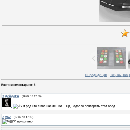
« Предыдущая
|
106
107
108
Всего комментариев
:
3
3
ДейДаРА
(19.02.10 12:30)
я рад что я вас насмешил.... Бр, надоело повторять этот бред.
2
VAZ
(17.02.10 17:37)
прикольно