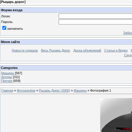
[
Рыцарь дорог
]
Форма входа
Логин:
Пароль:
запомнить
Забыл
Меню сайта
Новости сериала
Весь Рыцарь Дорог
Доска объявлений
Статьи и Видео
Саун
Categories
Машины
[587]
Актеры
[311]
Прочее
[659]
Главная
»
Фотоальбом
»
Рыцарь Дорог (2000)
»
Машины
» Фотография 1