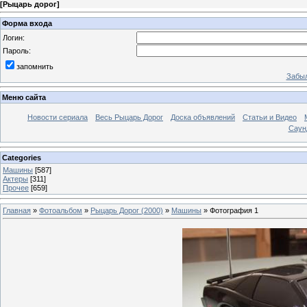
[
Рыцарь дорог
]
Форма входа
Логин:
Пароль:
запомнить
Забыл
Меню сайта
Новости сериала
Весь Рыцарь Дорог
Доска объявлений
Статьи и Видео
Саун
Categories
Машины
[587]
Актеры
[311]
Прочее
[659]
Главная
»
Фотоальбом
»
Рыцарь Дорог (2000)
»
Машины
» Фотография 1