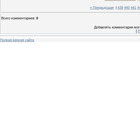
« Предыдущая
|
439
440
441
4
Всего комментариев
:
0
Добавлять комментарии могу
[
Р
Полная версия сайта