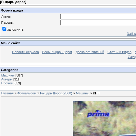
[
Рыцарь дорог
]
Форма входа
Логин:
Пароль:
запомнить
Забыл
Меню сайта
Новости сериала
Весь Рыцарь Дорог
Доска объявлений
Статьи и Видео
Саун
Categories
Машины
[587]
Актеры
[311]
Прочее
[659]
Главная
»
Фотоальбом
»
Рыцарь Дорог (2000)
»
Машины
» KITT