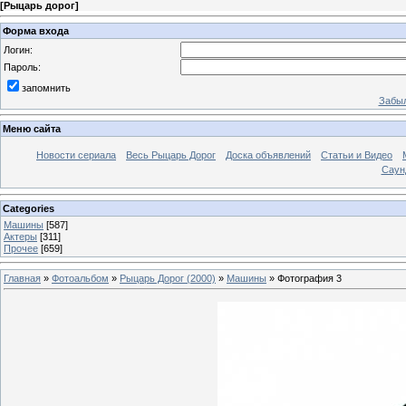
[
Рыцарь дорог
]
Форма входа
Логин:
Пароль:
запомнить
Забыл
Меню сайта
Новости сериала
Весь Рыцарь Дорог
Доска объявлений
Статьи и Видео
Саун
Categories
Машины
[587]
Актеры
[311]
Прочее
[659]
Главная
»
Фотоальбом
»
Рыцарь Дорог (2000)
»
Машины
» Фотография 3