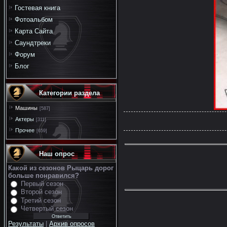
Гостевая книга
Фотоальбом
Карта Сайта
Саундтреки
Форум
Блог
Категории раздела
Машины
[587]
Актеры
[311]
Прочее
[659]
Наш опрос
Какой из сезонов Рыцарь дорог
больше понравился?
Первый сезон
Второй сезон
Третий сезон
Четвертый сезон
Результаты
|
Архив опросов