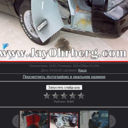
Просмотров
: 3134 |
Размеры
: 504x338px/43.2Kb
Дата
: 24.03.09 |
Добавил
:
Racer
Просмотреть фотографию в реальном размере
Рейтинг
:
0.0
/
0