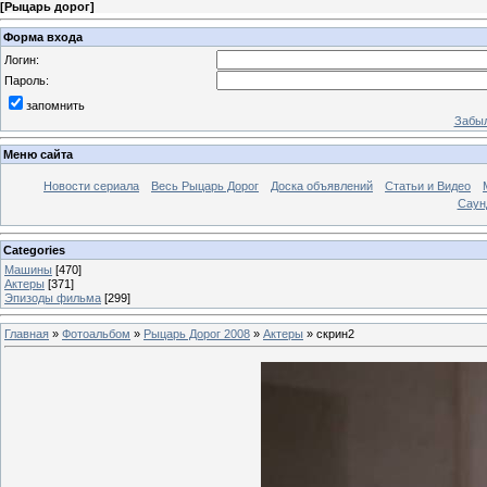
[
Рыцарь дорог
]
Форма входа
Логин:
Пароль:
запомнить
Забыл
Меню сайта
Новости сериала
Весь Рыцарь Дорог
Доска объявлений
Статьи и Видео
Саун
Categories
Машины
[470]
Актеры
[371]
Эпизоды фильма
[299]
Главная
»
Фотоальбом
»
Рыцарь Дорог 2008
»
Актеры
» скрин2