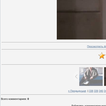
Просмотреть ф
« Предыдущая
|
338
339
340
3
Всего комментариев
:
0
Добавлять комментарии могу