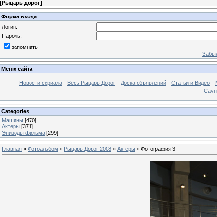
[
Рыцарь дорог
]
Форма входа
Логин:
Пароль:
запомнить
Забыл
Меню сайта
Новости сериала
Весь Рыцарь Дорог
Доска объявлений
Статьи и Видео
Саун
Categories
Машины
[470]
Актеры
[371]
Эпизоды фильма
[299]
Главная
»
Фотоальбом
»
Рыцарь Дорог 2008
»
Актеры
» Фотография 3