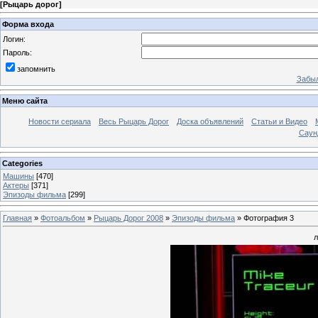
[
Рыцарь дорог
]
Форма входа
Логин:
Пароль:
запомнить
Забыл
Меню сайта
Новости сериала
Весь Рыцарь Дорог
Доска объявлений
Статьи и Видео
Саун
Categories
Машины
[470]
Актеры
[371]
Эпизоды фильма
[299]
Главная
»
Фотоальбом
»
Рыцарь Дорог 2008
»
Эпизоды фильма
» Фотография 3
л