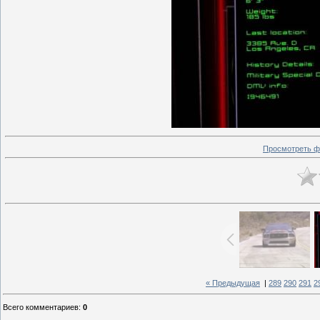
Просмотреть ф
« Предыдущая
|
289
290
291
2
Всего комментариев
:
0