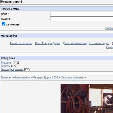
[
Рыцарь дорог
]
Форма входа
Логин:
Пароль:
запомнить
Забыл
Меню сайта
Новости сериала
Весь Рыцарь Дорог
Доска объявлений
Статьи и Видео
Саун
Categories
Машины
[470]
Актеры
[371]
Эпизоды фильма
[299]
Главная
»
Фотоальбом
»
Рыцарь Дорог 2008
»
Эпизоды фильма
»