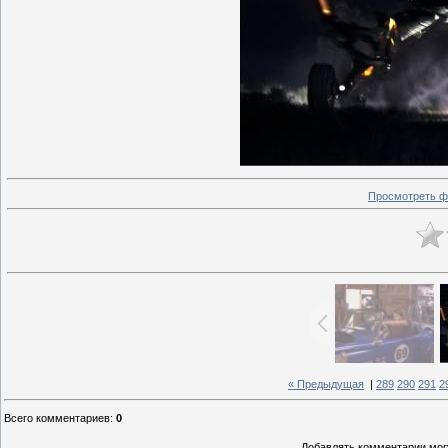
Просмотреть ф
« Предыдущая
|
289
290
291
2
Всего комментариев
:
0
Добавлять комментарии могу