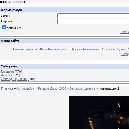
[
Рыцарь дорог
]
Форма входа
Логин:
Пароль:
запомнить
Забыл
Меню сайта
Новости сериала
Весь Рыцарь Дорог
Доска объявлений
Статьи и Видео
Саун
Categories
Машины
[470]
Актеры
[371]
Эпизоды фильма
[299]
Главная
»
Фотоальбом
»
Рыцарь Дорог 2008
»
Эпизоды фильма
» Фотография 2